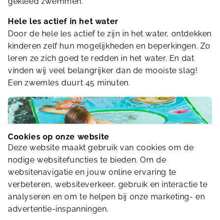
gekleed zwemmen.
Hele les actief in het water
Door de hele les actief te zijn in het water, ontdekken
kinderen zelf hun mogelijkheden en beperkingen. Zo
leren ze zich goed te redden in het water. En dat
vinden wij veel belangrijker dan de mooiste slag!
Een zwemles duurt 45 minuten.
Cookies op onze website
Deze website maakt gebruik van cookies om de
nodige websitefuncties te bieden. Om de
websitenavigatie en jouw online ervaring te
verbeteren, websiteverkeer, gebruik en interactie te
analyseren en om te helpen bij onze marketing- en
Aandacht voor ieder kind
advertentie-inspanningen.
Door de kinderen ook in kleine groepjes te laten